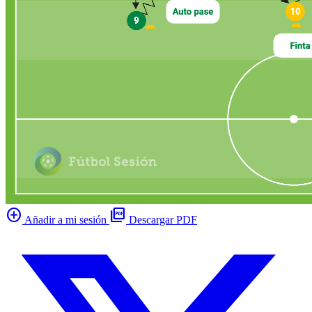
add_circle
picture_as_pdf
Añadir a mi sesión
Descargar PDF