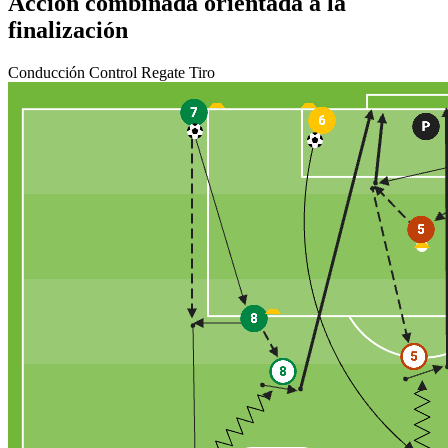
Acción combinada orientada a la
finalización
Conducción
Control
Regate
Tiro