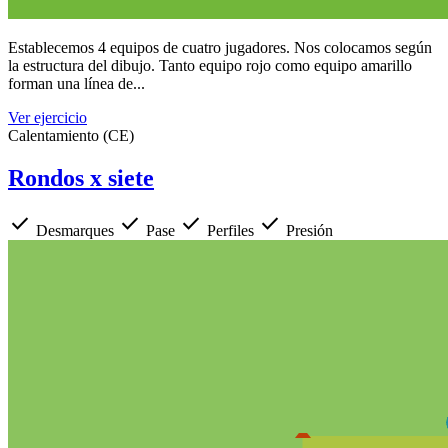
Establecemos 4 equipos de cuatro jugadores. Nos colocamos según
la estructura del dibujo. Tanto equipo rojo como equipo amarillo
forman una línea de...
Ver ejercicio
Calentamiento (CE)
Rondos x siete
check
check
check
check
Desmarques
Pase
Perfiles
Presión