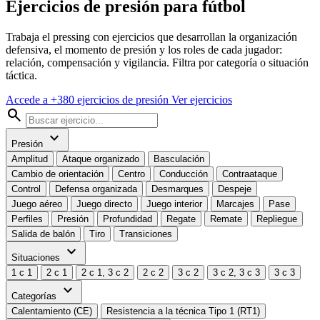
Ejercicios de presión para fútbol
Trabaja el pressing con ejercicios que desarrollan la organización
defensiva, el momento de presión y los roles de cada jugador:
relación, compensación y vigilancia. Filtra por categoría o situación
táctica.
Accede a +380 ejercicios de presión
Ver ejercicios
search
expand_more
Presión
Amplitud
Ataque organizado
Basculación
Cambio de orientación
Centro
Conducción
Contraataque
Control
Defensa organizada
Desmarques
Despeje
Juego aéreo
Juego directo
Juego interior
Marcajes
Pase
Perfiles
Presión
Profundidad
Regate
Remate
Repliegue
Salida de balón
Tiro
Transiciones
expand_more
Situaciones
1 c 1
2 c 1
2 c 1, 3 c 2
2 c 2
3 c 2
3 c 2, 3 c 3
3 c 3
expand_more
Categorías
Calentamiento (CE)
Resistencia a la técnica Tipo 1 (RT1)