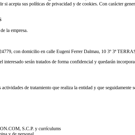
dir si acepta sus políticas de privacidad y de cookies. Con carácter gene
S
 de la empresa.
5524779, con domicilio en calle Eugeni Ferrer Dalmau, 10 3º 3ª TERR
l interesado serán tratados de forma confidencial y quedarán incorporado
s actividades de tratamiento que realiza la entidad y que seguidamente s
ION.COM, S.C.P. y currículums
mina y de personal