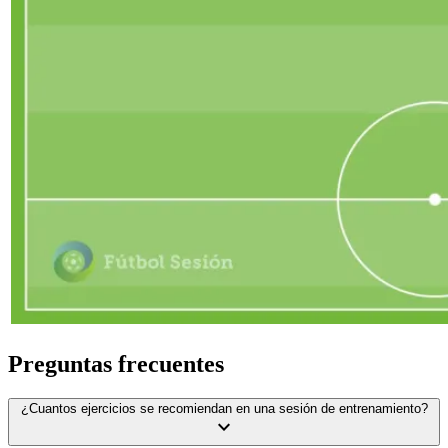
Preguntas frecuentes
¿Cuantos ejercicios se recomiendan en una sesión de entrenamiento?
expand_more