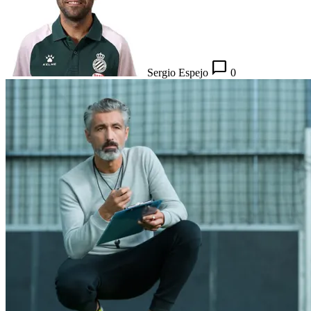
chat_bubble_outline
Sergio Espejo
0