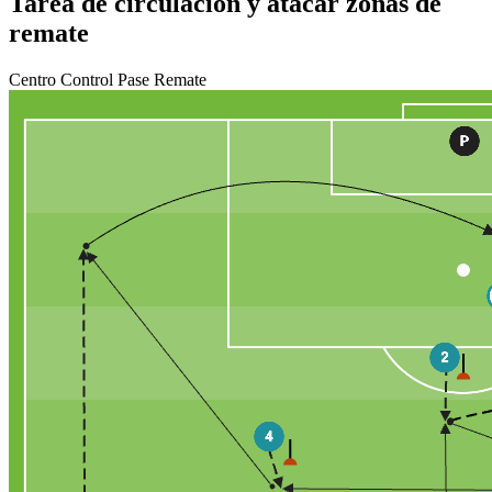
Tarea de circulación y atacar zonas de
remate
Centro
Control
Pase
Remate