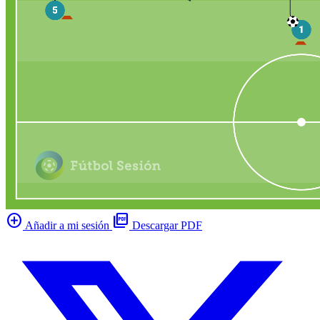
add_circle
picture_as_pdf
Añadir a mi sesión
Descargar PDF